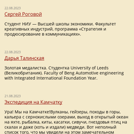
22.08.2023
Сергей Роговой
Студент НИУ — Высшей школы экономики. Факультет
креативных индустрий, программа «Стратегия и
продюсирование в коммуникациях».
22.08.2023
Дарья Талинская
Золотая медалистка. Студентка University of Leeds
(Великобритания). Faculty of Beng Automotive engineering
with Integrated International Foundation Year.
21.08.2023
Экспедиция на Камчатку
Ура! Мы на Камчатке!Вулканы, гейзеры, походы в горы,
кальера с сернокислыми озерами, выход в открытый океан
на яхте, рыбалка, киты, касатки, сивучи, гнездовья птиц на
скалах и даже (хоть и издали) медведи. Вот неполный
список того, что мы увидели на этом замечательном