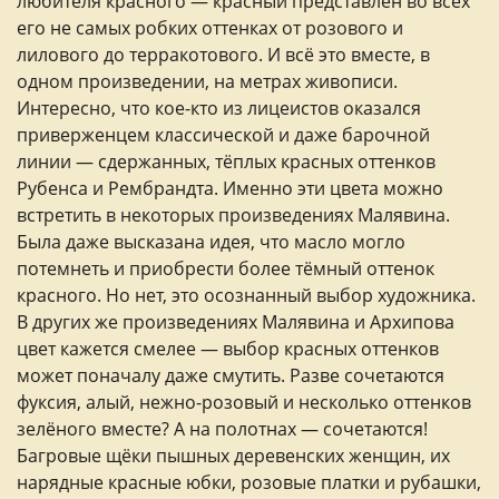
любителя красного — красный представлен во всех
его не самых робких оттенках от розового и
лилового до терракотового. И всё это вместе, в
одном произведении, на метрах живописи.
Интересно, что кое-кто из лицеистов оказался
приверженцем классической и даже барочной
линии — сдержанных, тёплых красных оттенков
Рубенса и Рембрандта. Именно эти цвета можно
встретить в некоторых произведениях Малявина.
Была даже высказана идея, что масло могло
потемнеть и приобрести более тёмный оттенок
красного. Но нет, это осознанный выбор художника.
В других же произведениях Малявина и Архипова
цвет кажется смелее — выбор красных оттенков
может поначалу даже смутить. Разве сочетаются
фуксия, алый, нежно-розовый и несколько оттенков
зелёного вместе? А на полотнах — сочетаются!
Багровые щёки пышных деревенских женщин, их
нарядные красные юбки, розовые платки и рубашки,