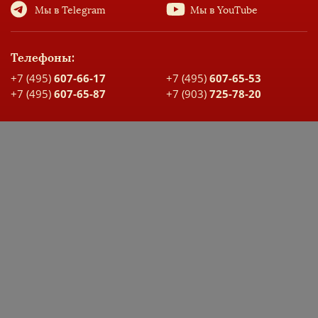
Мы в Telegram
Мы в YouTube
Телефоны:
+7 (495)
607-66-17
+7 (495)
607-65-53
+7 (495)
607-65-87
+7 (903)
725-78-20
Адрес:
Москва, ул. Большая Спасская, д. 17
Карта проезда
ДОКУМЕНТЫ ШКОЛЫ
ЭЛЕКТРОННЫЙ ДНЕВНИК
Заявка на