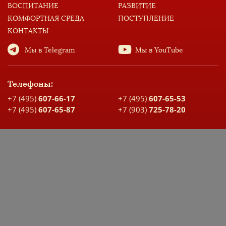
ВОСПИТАНИЕ
РАЗВИТИЕ
КОМФОРТНАЯ СРЕДА
ПОСТУПЛЕНИЕ
КОНТАКТЫ
Мы в Telegram
Мы в YouTube
Телефоны:
+7 (495)
607-66-17
+7 (495)
607-65-53
+7 (495)
607-65-87
+7 (903)
725-78-20
Адрес:
Москва, ул. Большая Спасская, д. 17
Карта проезда
ДОКУМЕНТЫ ШКОЛЫ