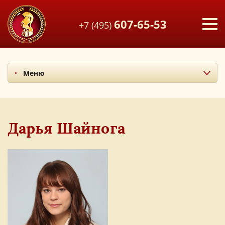
607-65-53
+7 (495)
Меню
Миссия и ценности
Итоги последних лет
Наши учителя
Дарья Шайнога
Экскурсия по лицею
Наши выпускники
Фотоальбом
Мы в СМИ