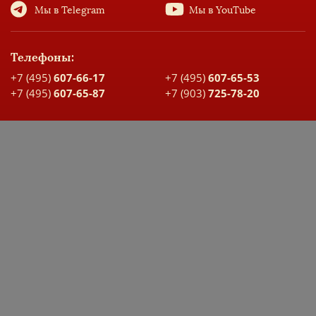
Мы в Telegram
Мы в YouTube
Телефоны:
+7 (495)
607-66-17
+7 (495)
607-65-53
+7 (495)
607-65-87
+7 (903)
725-78-20
Адрес:
Москва, ул. Большая Спасская, д. 17
Карта проезда
ДОКУМЕНТЫ ШКОЛЫ
ЭЛЕКТРОННЫЙ ДНЕВНИК
Заявка на