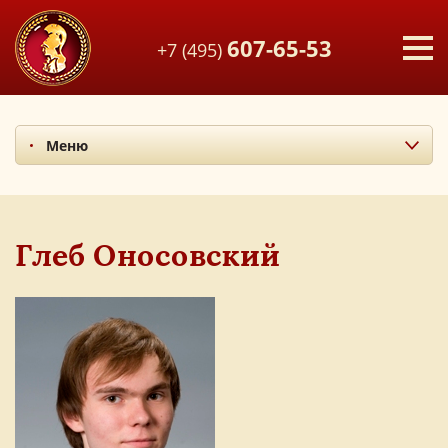
607-65-53
+7 (495)
Меню
Миссия и ценности
Итоги последних лет
Наши учителя
Глеб Оносовский
Экскурсия по лицею
Наши выпускники
Фотоальбом
Мы в СМИ