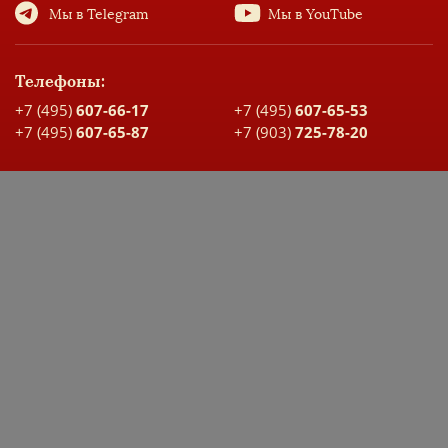
Мы в Telegram
Мы в YouTube
Телефоны:
+7 (495)
607-66-17
+7 (495)
607-65-53
+7 (495)
607-65-87
+7 (903)
725-78-20
Адрес:
Москва, ул. Большая Спасская, д. 17
Карта проезда
ДОКУМЕНТЫ ШКОЛЫ
ЭЛЕКТРОННЫЙ ДНЕВНИК
Заявка на