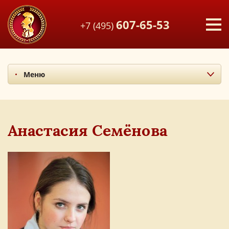
607-65-53
+7 (495)
Меню
Миссия и ценности
Итоги последних лет
Наши учителя
Анастасия Семёнова
Экскурсия по лицею
Наши выпускники
Фотоальбом
Мы в СМИ