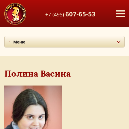
607-65-53
+7 (495)
Меню
Миссия и ценности
Итоги последних лет
Наши учителя
Полина Васина
Экскурсия по лицею
Наши выпускники
Фотоальбом
Мы в СМИ