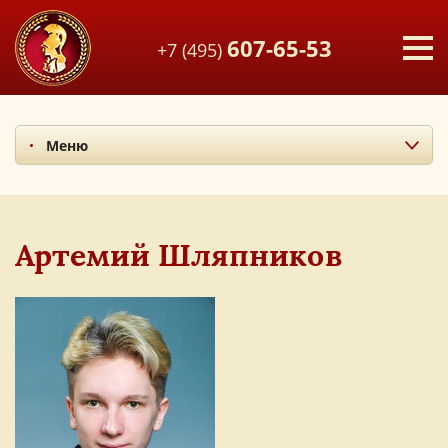
607-65-53
+7 (495)
Меню
Миссия и ценности
Итоги последних лет
Наши учителя
Артемий Шляпников
Экскурсия по лицею
Наши выпускники
Фотоальбом
Мы в СМИ