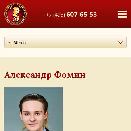
607-65-53
+7 (495)
Меню
Миссия и ценности
Итоги последних лет
Наши учителя
Александр Фомин
Экскурсия по лицею
Наши выпускники
Фотоальбом
Мы в СМИ