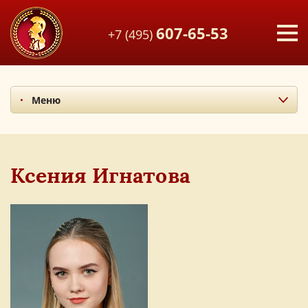
607-65-53
+7 (495)
Меню
Миссия и ценности
Итоги последних лет
Наши учителя
Ксения Игнатова
Экскурсия по лицею
Наши выпускники
Фотоальбом
Мы в СМИ