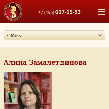
607-65-53
+7 (495)
Меню
Миссия и ценности
Итоги последних лет
Наши учителя
Алина Замалетдинова
Экскурсия по лицею
Наши выпускники
Фотоальбом
Мы в СМИ