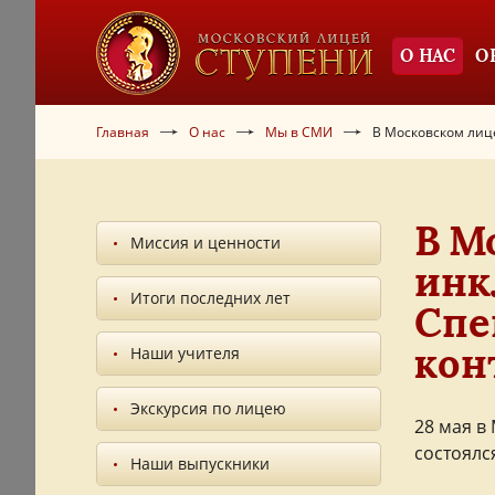
О НАС
О
Главная
О нас
Мы в СМИ
В Московском лице
В М
Миссия и ценности
инк
Итоги последних лет
Спе
кон
Наши учителя
Экскурсия по лицею
28 мая в
состоялс
Наши выпускники