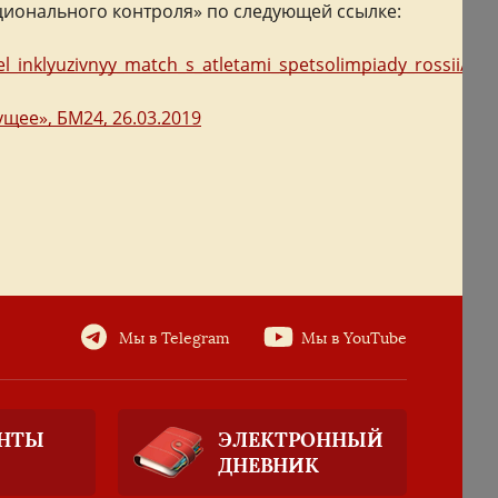
ационального контроля» по следующей ссылке:
l_inklyuzivnyy_match_s_atletami_spetsolimpiady_rossii/
щее», БМ24, 26.03.2019
Мы в Telegram
Мы в YouTube
НТЫ
ЭЛЕКТРОННЫЙ
ДНЕВНИК