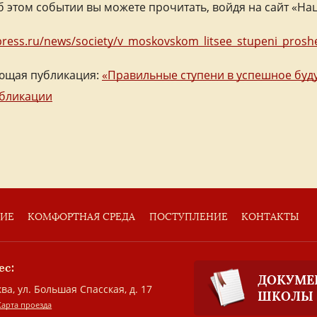
б этом событии вы можете прочитать, войдя на сайт «Н
press.ru/news/society/v_moskovskom_litsee_stupeni_proshe
ющая публикация:
«Правильные ступени в успешное буду
убликации
ТИЕ
КОМФОРТНАЯ СРЕДА
ПОСТУПЛЕНИЕ
КОНТАКТЫ
ес:
ДОКУМЕ
ва, ул. Большая Спасская, д. 17
ШКОЛЫ
Карта проезда