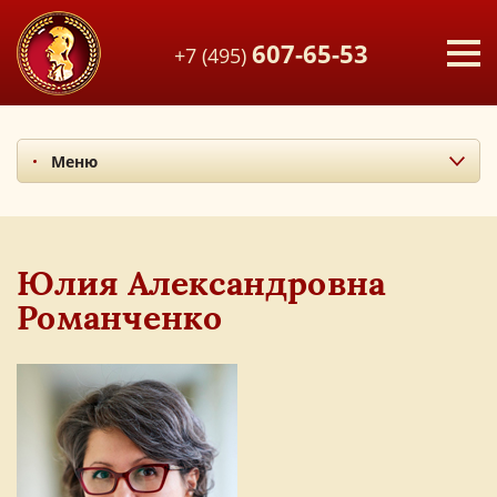
607-65-53
+7 (495)
Меню
Миссия и ценности
Итоги последних лет
Наши учителя
Юлия Александровна
Экскурсия по лицею
Романченко
Наши выпускники
Фотоальбом
Мы в СМИ