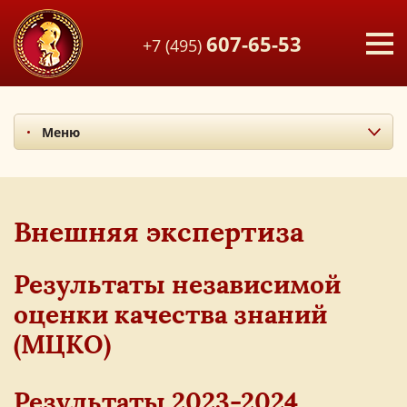
607-65-53
+7 (495)
Меню
Внешняя экспертиза
Результаты ОГЭ
Результаты ЕГЭ
Внешняя экспертиза
Медалисты
Результаты независимой
Олимпиады и конкурсы
оценки качества знаний
(МЦКО)
Р
езультаты 2023-2024