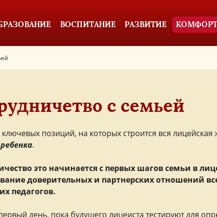
БРАЗОВАНИЕ
ВОСПИТАНИЕ
РАЗВИТИЕ
КОМФОРТ
ьей
рудничетво с семьей
 ключевых позиций, на которых строится вся лицейская 
 ребенка
.
ичество это начинается с первых шагов семьи в лиц
вание доверительных и партнерских отношений всех 
их педагогов.
первый день, пока будущего лицеиста тестируют для опр