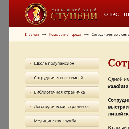
О НАС
О
Главная
Комфортная среда
Сотрудничетво с сем
Сот
Школа полупансион
Сотрудничетво с семьей
Одной из
каждого
Библиотечная страничка
Сотрудн
Логопедическая страничка
выстраи
лицейск
Медицинская служба
В самый 