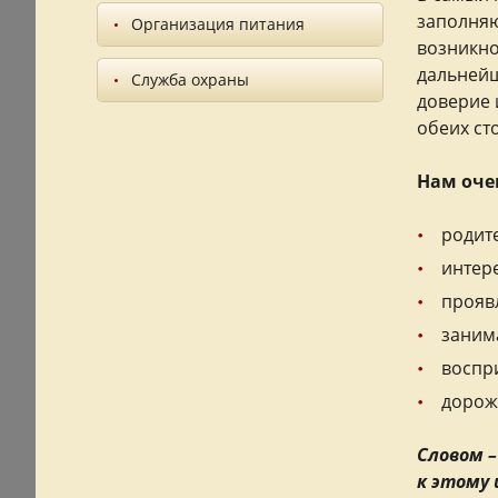
заполняю
Организация питания
возникно
дальнейш
Служба охраны
доверие 
обеих ст
Нам оче
родит
интер
проявл
заним
воспр
дорож
Словом –
к этому