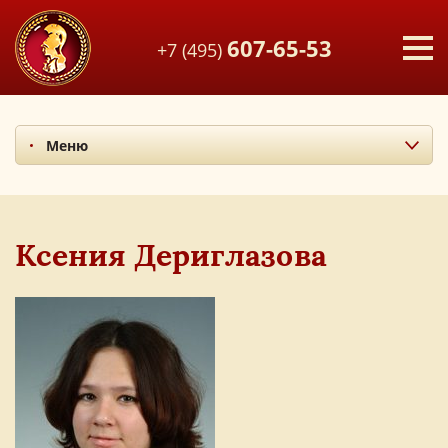
607-65-53
+7 (495)
Меню
Миссия и ценности
Итоги последних лет
Наши учителя
Ксения Дериглазова
Экскурсия по лицею
Наши выпускники
Фотоальбом
Мы в СМИ