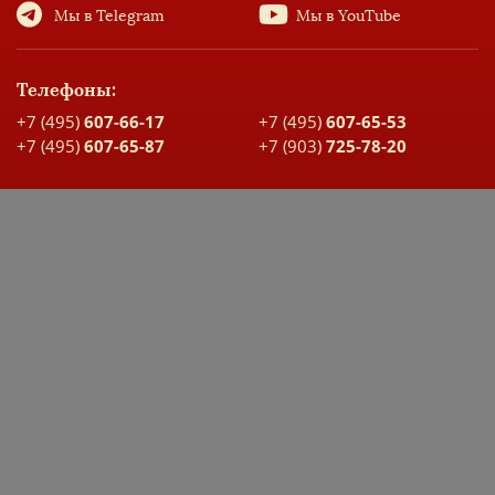
Мы в Telegram
Мы в YouTube
Телефоны:
+7 (495)
607-66-17
+7 (495)
607-65-53
+7 (495)
607-65-87
+7 (903)
725-78-20
Адрес:
Москва, ул. Большая Спасская, д. 17
Карта проезда
ДОКУМЕНТЫ ШКОЛЫ
ЭЛЕКТРОННЫЙ ДНЕВНИК
Заявка на