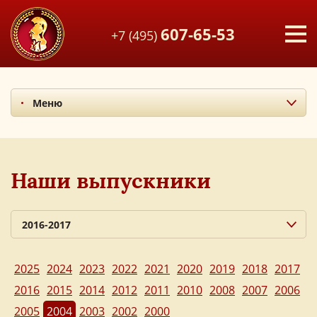
607-65-53
+7 (495)
Меню
Миссия и ценности
Итоги последних лет
Наши учителя
Наши выпускники
Экскурсия по лицею
Наши выпускники
2016-2017
Фотоальбом
Руслан Кононов
Мы в СМИ
2025
2024
2023
2022
2021
2020
2019
2018
2017
Дмитрий Соболь
2016
2015
2014
2012
2011
2010
2008
2007
2006
Василий Сосфенов
2005
2004
2003
2002
2000
Вера Андреева