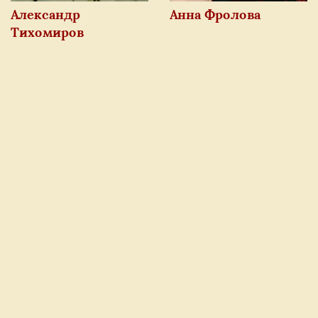
Мария Зверева
Александр
Анна Фролова
Даниил Чернов
Тихомиров
Никита Данков
Варвара Арямкина
Полина Васина
Данил Замалетдинов
Анастасия Семёнова
Иван Талинский
Мария Андреева
Екатерина Антипова
Павел Златин
Павел Ползик
Василий Шатный
Тимофей Азенов
Даниил Борзов