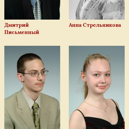
Марина Мартиросян
Тимофей Шатный
Фёдор Дробот
Дмитрий
Анна Стрельникова
Письменный
Елизавета Коростей
Арман Сарсенбаев
Елизавета Суслова
Никита Сёмин
Олег Хайтаров
Андрей Алексеев
Анна Земцовская
Полина Кречетова
Даниил Нечитайло
Тимофей Талинский
Дмитрий Бондаренко