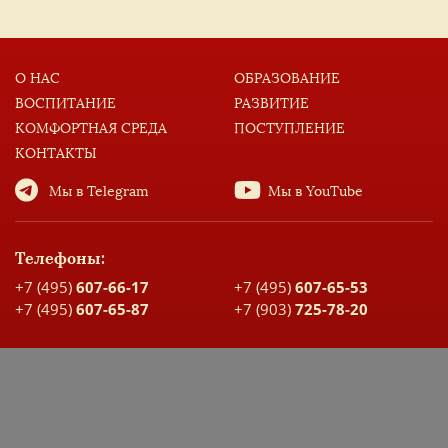
Екатерина Канаева
Иван Кленовский
О НАС
ОБРАЗОВАНИЕ
Софья Кононова
ВОСПИТАНИЕ
РАЗВИТИЕ
Анна Кулиш
КОМФОРТНАЯ СРЕДА
ПОСТУПЛЕНИЕ
Ксения Орешкина
КОНТАКТЫ
Елизавета Тельнова
Мы в Telegram
Мы в YouTube
Александр Филиппов
Мария Ильевская
Телефоны:
Анна Кудряшова
+7 (495)
607-66-17
+7 (495)
607-65-53
Ксения Куличик
+7 (495)
607-65-87
+7 (903)
725-78-20
Михаил Новоселов
Адрес:
Глеб Оносовский
Москва, ул. Большая Спасская, д. 17
Карта проезда
Владислав Сыпков
Елена Харитонова