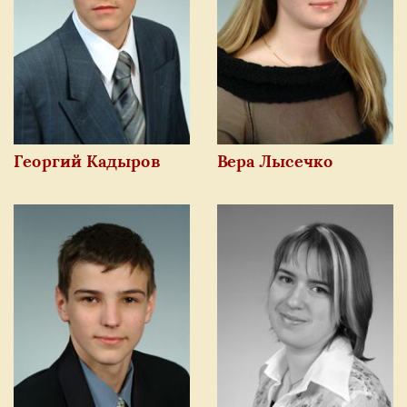
Николай Малоземов
Даниил Межвинский
Алиса Тулупова
Артемий Шляпников
Анна Автомонова
Олег Кортюков
Георгий Кадыров
Вера Лысечко
Трой Краснов
София Кудряшова
Александр Майоров
Андрей Роговой
Климентий Семенков
Ксения Соколова
Наталья Вилькен
Илья Волов
Глеб Ларин