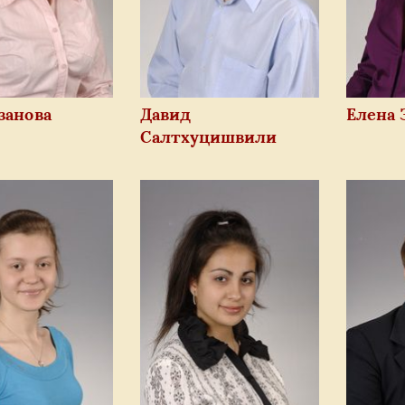
занова
Давид
Елена 
Салтхуцишвили