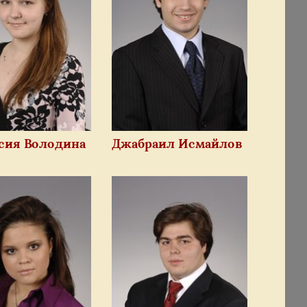
сия Володина
Джабраил Исмайлов