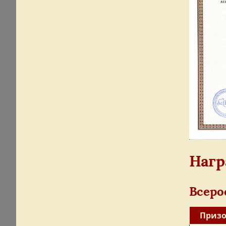
Нагр
Всеро
Призо