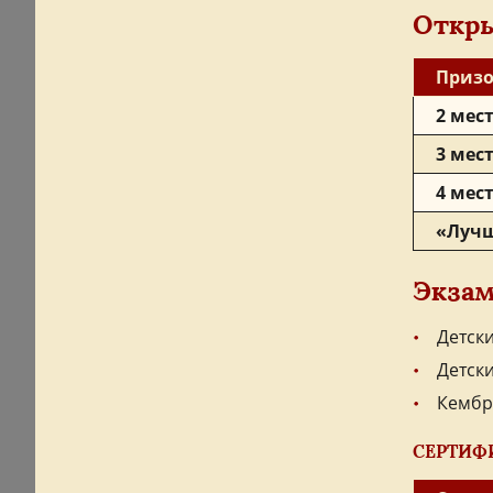
Откры
Призо
2 мес
3 мес
4 мес
«Лучш
Экза
Детск
Детск
Кембр
СЕРТИФ