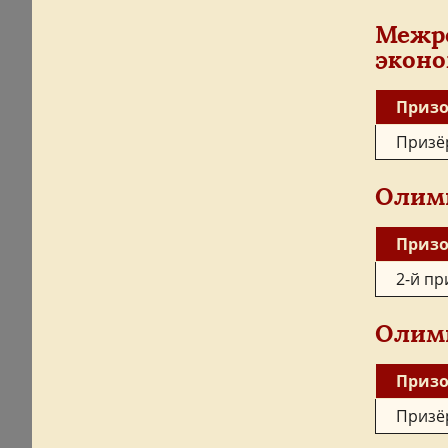
Межр
экон
Призо
Призё
Олимп
Призо
2-й пр
Олимп
Призо
Призё