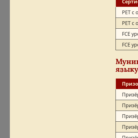
Серти
PET с 
PET с 
FCE ур
FCE ур
Муниц
язык
Призо
Призё
Призё
Призё
Призё
Призё