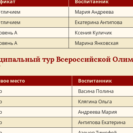
фикат
Воспитанник
отличием
Мария Андреева
отличием
Екатерина Антипова
овень A
Ксения Куличик
овень A
Марина Янковская
ипальный тур Всероссийской Олим
у
вое место
Воспитанник
р
Васина Полина
р
Клягина Ольга
р
Андреева Мария
р
Антипова Екатерина
р
Азенов Тимофей