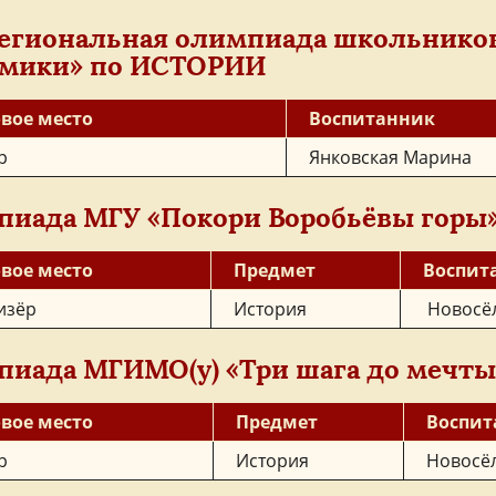
егиональная олимпиада школьнико
омики» по ИСТОРИИ
вое место
Воспитанник
р
Янковская Марина
иада МГУ «Покори Воробьёвы горы
вое место
Предмет
Воспит
изёр
История
Новосё
иада МГИМО(у) «Три шага до мечты
вое место
Предмет
Воспит
р
История
Новосё