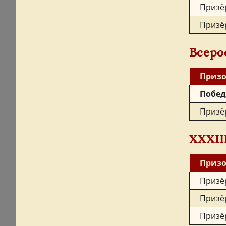
Призё
Призё
Всеро
Призо
Побед
Призё
XXXII
Призо
Призё
Призё
Призё