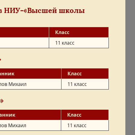
в НИУ-«Высшей школы
Класс
11 класс
»
анник
Класс
лов Михаил
11 класс
»
анник
Класс
лов Михаил
11 класс