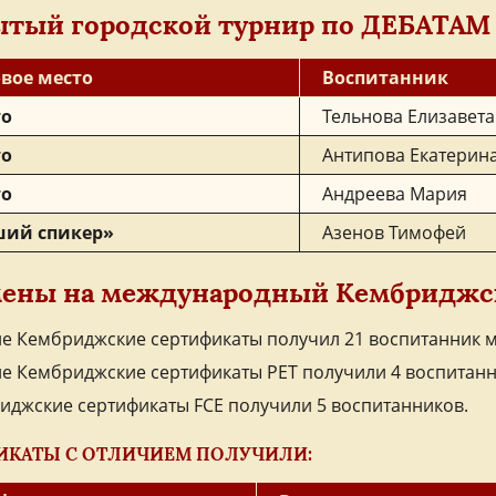
тый городской турнир по ДЕБАТАМ 
вое место
Воспитанник
то
Тельнова Елизавета
то
Антипова Екатерин
то
Андреева Мария
ий спикер»
Азенов Тимофей
мены на международный Кембриджс
ие Кембриджские сертификаты получил 21 воспитанник м
ие Кембриджские сертификаты PET получили 4 воспитанн
иджские сертификаты FCE получили 5 воспитанников.
ИКАТЫ С ОТЛИЧИЕМ ПОЛУЧИЛИ: