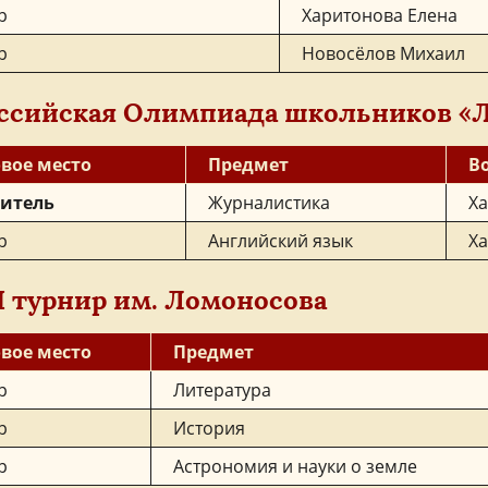
р
Харитонова Елена
р
Новосёлов Михаил
ссийская Олимпиада школьников «
вое место
Предмет
В
итель
Журналистика
Ха
р
Английский язык
Ха
I турнир им. Ломоносова
вое место
Предмет
р
Литература
р
История
р
Астрономия и науки о земле