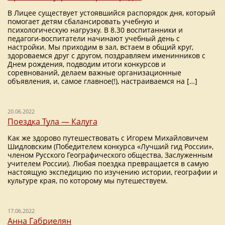
В Лицее существует устоявшийся распорядок дня, который
помогает детям cбалансировать учебную и
психологическую нагрузку. В 8.30 воспитанники и
педагоги-воспитатели начинают учебный день с
настройки. Мы приходим в зал, встаем в общий круг,
здороваемся друг с другом, поздравляем именинников с
Днем рождения, подводим итоги конкурсов и
соревнований, делаем важные организационные
объявления, и, самое главное(!), настраиваемся на […]
20.06.2022
Поездка Тула — Калуга
Как же здорово путешествовать с Игорем Михайловичем
Шидловским (Победителем конкурса «Лучший гид России»,
членом Русского Географического общества, Заслуженным
учителем России). Любая поездка превращается в самую
настоящую экспедицию по изучению истории, географии и
культуре края, по которому мы путешествуем.
17.06.2022
Анна Габриелян