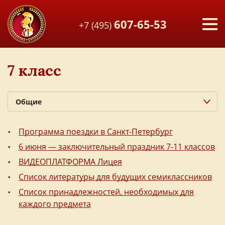
607-65-53
+7 (495)
7 класс
Общие
1 класс
Программа поездки в Санкт-Петербург
10 класс
6 июня — заключительный праздник 7-11 классов
11 класс
ВИДЕОПЛАТФОРМА Лицея
2 класс
Список литературы для будущих семиклассников
3 класс
Список принадлежностей, необходимых для
4 класс
каждого предмета
5 класс