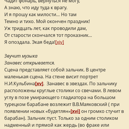
Чадит фонарь, вернуться не могу,
А знаю, что иду туда к врагу.
И я прошу как милости… Но там
Темно и тихо. Мой окончен праздник!
Уж тридцать лет, как проводили дам,
От старости скончался тот проказник…
Я опоздала. Экая беда!
[xiv]
Звучит музыка
Занавес открывается.
Сцена представляет собой зальчик. В центре
маленькая сцена. На стене висит портрет
Н.И.Кульбина
[xv]
. Занавес в звездах. По зальчику
расположены круглые столики со свечами. В левом
углу в позе умирающего гладиатора на большом
турецком барабане возлежит В.В.Маяковский ( при
появлении новых «будетлян»
[xvi]
он громко стучит в
барабан). Зальчик пуст. Только за одним столиком
надменный и прямой как жердь (во фраке или