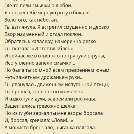
Где-то пели смычки о любви.
Я послал тебе черную розу в бокале
Золотого, как небо, аи.
Ты взглянула. Я встретил смущенно и дерзко
Взор надменный и отдал поклон.
Обратясь к кавалеру, намеренно резко
Ты сказала: «И этот влюблен»
И сейчас же в ответ что-то грянули струны,
Исступленно запели смычки…
Но была ты со мной всем презрением юным,
Чуть заметным дрожаньем руки…
Ты рванулась движеньем испуганной птицы,
Ты прошла, словно сон мой легка…
И вздохнули духи, задремали ресницы,
Зашептались тревожно шелка.
Но из глуби зеркал ты мне взоры бросала
И, бросая, кричала: «Лови!…»
А монисто бренчало, цыганка плясала