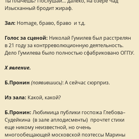
Ты плачешь? Послушай… далёко, на озере Чад
Изысканный бродит жираф.
Зал:
Homage, браво, браво и т.д.
Голос за сценой:
Николай Гумилев был расстрелян
в 21 году за контрреволюционную деятельность.
Дело Гумилева было полностью сфабриковано ОГПУ.
X явление.
Б.Пронин
(появившись)
: А сейчас сюрприз.
Из зала:
Какой, какой?
Б.Пронин:
Любимица публики госпожа Глебова–
Судейкина (в зале аплодисменты) прочтет стихи
еще никому неизвестной, но очень
многообещающей московской поэтессы Марины