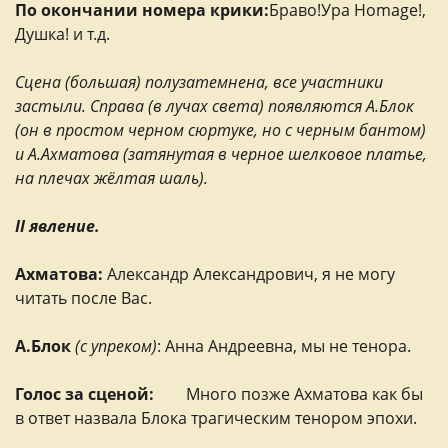
По окончании номера крики:
Браво!Ура Homage!,
Душка! и т.д.
Сцена (большая) полузатемнена, все участники
застыли. Справа (в лучах света) появляются А.Блок
(он в простом черном сюртуке, но с черным бантом)
и А.Ахматова (затянутая в черное шелковое платье,
на плечах жёлтая шаль).
II явление.
Ахматова:
Александр Александрович, я не могу
читать после Вас.
А.Блок
(с упреком)
: Анна Андреевна, мы не тенора.
Голос за сценой:
Много позже Ахматова как бы
в ответ назвала Блока трагическим тенором эпохи.