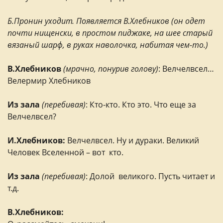
Б.Пронин уходит. Появляется В.Хлебников (он одет
почти нищенски, в простом пиджаке, на шее старый
вязаный шарф, в руках наволочка, набитая чем-то.)
В.Хлебников
(мрачно, понурив голову)
: Велчелвсел…
Велермир Хлебников
Из зала
(перебивая)
: Кто-кто. Кто это. Что еще за
Велчелвсел?
И.Хлебников:
Велчелвсел. Ну и дураки. Великий
Человек Вселенной – вот кто.
Из зала
(перебивая)
: Долой великого. Пусть читает и
т.д.
В.Хлебников: