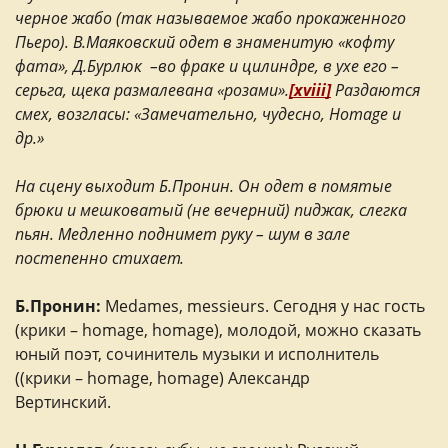
черное жабо (так называемое жабо прокаженного
Пьеро). В.Маяковский одет в знаменитую «кофту
фата», Д.Бурлюк –во фраке и цилиндре, в ухе его –
серьга, щека размалевана «розами».
[xviii]
Раздаются
смех, возгласы: «Замечательно, чудесно,
Homage
и
др.»
На сцену выходит Б.Пронин. Он одет в помятые
брюки и мешковатый (не вечерний) пиджак, слегка
пьян. Медленно поднимет руку – шум в зале
постепенно стихает.
Б.Пронин:
Medames, messieurs. Сегодня у нас гость
(крики – homage, homage), молодой, можно сказать
юный поэт, сочинитель музыки и исполнитель
((крики – homage, homage) Александр
Вертинский.