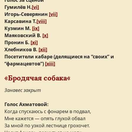
Голос за сценой
Гумилёв Н.
[vi]
Игорь-Северянин
[vii]
Карсавина Т.
[viii]
Кузмин М.
[ix]
Маяковский В.
[x]
Пронин Б.
[xi]
Хлебников В.
[xii]
Посетители кабаре (делящиеся на “своих” и
“фармацевтов”)
[xiii]
«Бродячая собака
«
Занавес закрыт
Голос Ахматовой:
Когда спускаюсь с фонарем в подвал,
Мне кажется — опять глухой обвал
За мной по узкой лестнице грохочет.