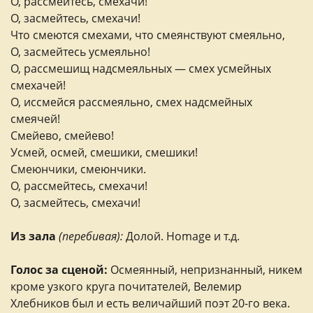
О, рассмейтесь, смехачи!
О, засмейтесь, смехачи!
Что смеются смехами, что смеянствуют смеяльно,
О, засмейтесь усмеяльно!
О, рассмешищ надсмеяльных — смех усмейных
смехачей!
О, иссмейся рассмеяльно, смех надсмейных
смеячей!
Смейево, смейево!
Усмей, осмей, смешики, смешики!
Смеюнчики, смеюнчики.
О, рассмейтесь, смехачи!
О, засмейтесь, смехачи!
Из зала
(перебивая):
Долой. Homage и т.д.
Голос за сценой:
Осмеянный, непризнанный, никем
кроме узкого круга почитателей, Велемир
Хлебников был и есть величайший поэт 20-го века.