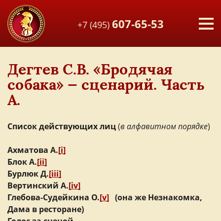
607-65-53
+7 (495)
Дегтев С.В. «Бродячая
собака» — сценарий. Часть
А.
Список действующих лиц
(
в алфавитном порядке
)
Ахматова А.
[i]
Блок А.
[ii]
Бурлюк Д.
[iii]
Вертинский А.
[iv]
Глебова-Судейкина О.
[v]
(она же Незнакомка,
Дама в ресторане)