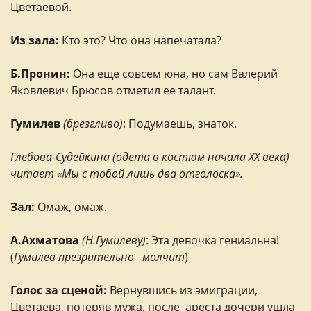
Цветаевой.
Из зала:
Кто это? Что она напечатала?
Б.Пронин:
Она еще совсем юна, но сам Валерий
Яковлевич Брюсов отметил ее талант.
Гумилев
(брезгливо)
: Подумаешь, знаток.
Глебова-Судейкина (одета в костюм начала ХХ века)
читает «Мы с тобой лишь два отголоска».
Зал:
Омаж, омаж.
А.Ахматова
(Н.Гумилеву)
: Эта девочка гениальна!
(
Гумилев презрительно молчит
)
Голос за сценой:
Вернувшись из эмиграции,
Цветаева, потеряв мужа, после ареста дочери ушла