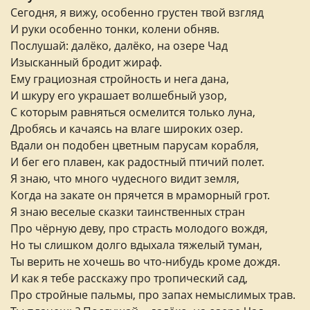
Сегодня, я вижу, особенно грустен твой взгляд
И руки особенно тонки, колени обняв.
Послушай: далёко, далёко, на озере Чад
Изысканный бродит жираф.
Ему грациозная стройность и нега дана,
И шкуру его украшает волшебный узор,
С которым равняться осмелится только луна,
Дробясь и качаясь на влаге широких озер.
Вдали он подобен цветным парусам корабля,
И бег его плавен, как радостный птичий полет.
Я знаю, что много чудесного видит земля,
Когда на закате он прячется в мраморный грот.
Я знаю веселые сказки таинственных стран
Про чёрную деву, про страсть молодого вождя,
Но ты слишком долго вдыхала тяжелый туман,
Ты верить не хочешь во что-нибудь кроме дождя.
И как я тебе расскажу про тропический сад,
Про стройные пальмы, про запах немыслимых трав.