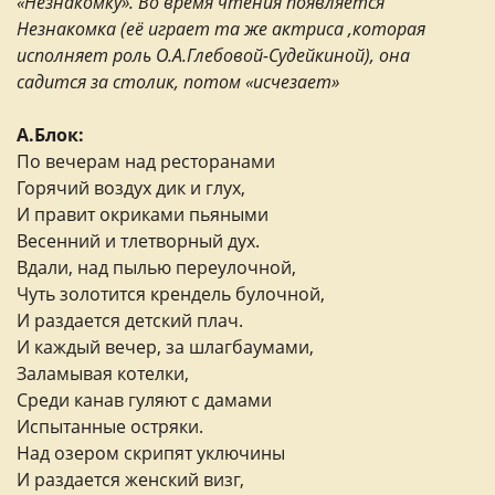
«Незнакомку». Во время чтения появляется
Незнакомка (её играет та же актриса ,которая
исполняет роль О.А.Глебовой-Судейкиной), она
садится за столик, потом «исчезает»
А.Блок:
По вечерам над ресторанами
Горячий воздух дик и глух,
И правит окриками пьяными
Весенний и тлетворный дух.
Вдали, над пылью переулочной,
Чуть золотится крендель булочной,
И раздается детский плач.
И каждый вечер, за шлагбаумами,
Заламывая котелки,
Среди канав гуляют с дамами
Испытанные остряки.
Над озером скрипят уключины
И раздается женский визг,