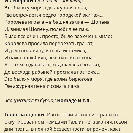
И.Северянин
(Он поет- читает)
:
Это было у моря, где ажурная пена,
Где встречается редко городской экипаж…
Королева играла – в башне замке — Шопена,
И, внимая Шопену, полюбил ее паж.
Было все очень просто, было все очень мило:
Королева просила перерезать гранат;
И дала половину, и пажа истомила,
И пажа полюбила, вся в мотивах сонат.
А потом отдавалась, отдавалась грозово,
До восхода рабыней проспала госпожа…
Это было у моря, где волна бирюзова,
Где ажурная пена и соната пажа.
Зал (реагирует бурно):
Homage и т.п.
Голос за cценой:
Изгнанный из своей страны (в
оккупированном немцами Таллинне) закончил свои
дни поэт … в полной безвестности, впрочем, как и