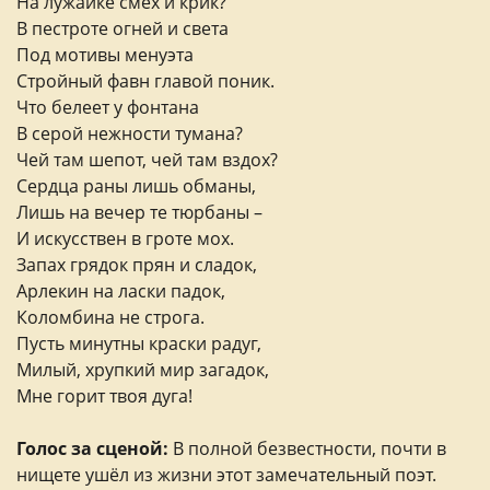
На лужайке смех и крик?
В пестроте огней и света
Под мотивы менуэта
Стройный фавн главой поник.
Что белеет у фонтана
В серой нежности тумана?
Чей там шепот, чей там вздох?
Сердца раны лишь обманы,
Лишь на вечер те тюрбаны –
И искусствен в гроте мох.
Запах грядок прян и сладок,
Арлекин на ласки падок,
Коломбина не строга.
Пусть минутны краски радуг,
Милый, хрупкий мир загадок,
Мне горит твоя дуга!
Голос за сценой:
В полной безвестности, почти в
нищете ушёл из жизни этот замечательный поэт.