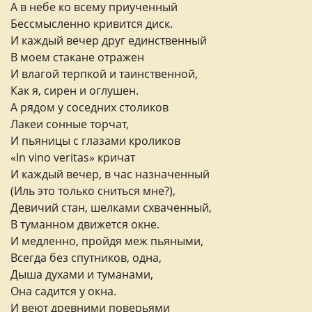
А в небе ко всему приученный
Бессмысленно кривится диск.
И каждый вечер друг единственный
В моем стакане отражен
И влагой терпкой и таинственной,
Как я, сирен и оглушен.
А рядом у соседних столиков
Лакеи сонные торчат,
И пьяницы с глазами кроликов
«In vino veritas» кричат
И каждый вечер, в час назначенный
(Иль это только сниться мне?),
Девичий стан, шелками схваченный,
В туманном движется окне.
И медленно, пройдя меж пьяными,
Всегда без спутников, одна,
Дыша духами и туманами,
Она садится у окна.
И веют древними поверьями