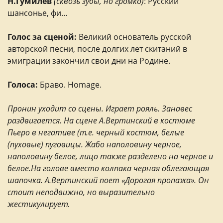
Н.Гумилев
(сквозь зубы, но громко)
: Русский
шансонье, фи…
Голос за сценой:
Великий основатель русской
авторской песни, после долгих лет скитаний в
эмиграции закончил свои дни на Родине.
Голоса:
Браво. Homage.
Пронин уходит со сцены. Играет рояль. Занавес
раздвигается. На сцене А.Вертинский в костюме
Пьеро в негативе (т.е. черный костюм, белые
(пуховые) пуговицы. Жабо наполовину черное,
наполовину белое, лицо также разделено на черное и
белое.На голове вместо колпака черная облегающая
шапочка. А.Вертинский поет «Дорогая пропажа». Он
стоит неподвижно, но выразительно
жестикулирует.