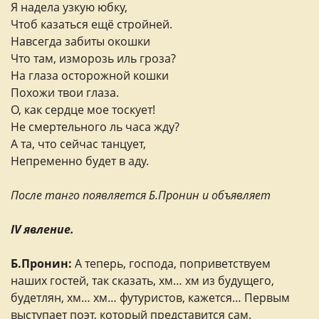
Я надела узкую юбку,
Чтоб казаться ещё стройней.
Навсегда забиты окошки
Что там, изморозь иль гроза?
На глаза осторожной кошки
Похожи твои глаза.
О, как сердце мое тоскует!
Не смертельного ль часа жду?
А та, что сейчас танцует,
Непременно будет в аду.
После танго появляется Б.Пронин и объявляет
IV явление.
Б.Пронин:
А теперь, господа, поприветствуем
наших гостей, так сказать, хм… хм из будущего,
будетлян, хм… хм… футуристов, кажется… Первым
выступает поэт, который представится сам.