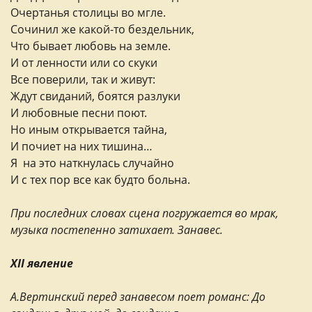
Очертанья столицы во мгле.
Сочинил же какой-то бездельник,
Что бывает любовь на земле.
И от ленности или со скуки
Все поверили, так и живут:
Ждут свиданий, боятся разлуки
И любовные песни поют.
Но иным открывается тайна,
И почиет на них тишина…
Я на это наткнулась случайно
И с тех пор все как будто больна.
При последних словах сцена погружается во мрак,
музыка постепенно затихает. Занавес.
XII явление
А.Вертинский перед занавесом поет романс: До