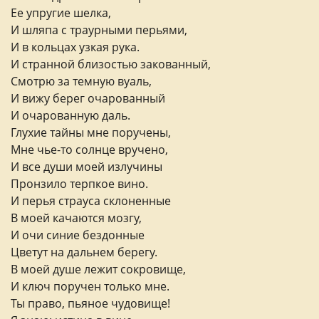
Ее упругие шелка,
И шляпа с траурными перьями,
И в кольцах узкая рука.
И странной близостью закованный,
Смотрю за темную вуаль,
И вижу берег очарованный
И очарованную даль.
Глухие тайны мне поручены,
Мне чье-то солнце вручено,
И все души моей излучины
Пронзило терпкое вино.
И перья страуса склоненные
В моей качаются мозгу,
И очи синие бездонные
Цветут на дальнем берегу.
В моей душе лежит сокровище,
И ключ поручен только мне.
Ты право, пьяное чудовище!