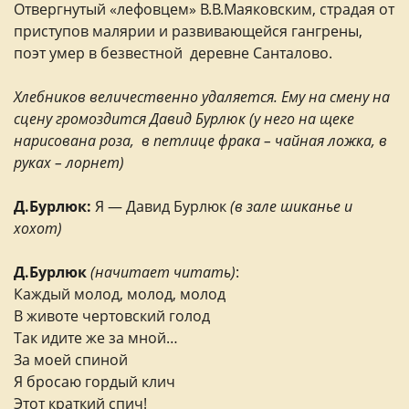
Отвергнутый «лефовцем» В.В.Маяковским, страдая от
приступов малярии и развивающейся гангрены,
поэт умер в безвестной деревне Санталово.
Хлебников величественно удаляется. Ему на смену на
сцену громоздится Давид Бурлюк (у него на щеке
нарисована роза, в петлице фрака – чайная ложка, в
руках – лорнет)
Д.Бурлюк:
Я — Давид Бурлюк
(в зале шиканье и
хохот)
Д.Бурлюк
(начитает читать)
:
Каждый молод, молод, молод
В животе чертовский голод
Так идите же за мной…
За моей спиной
Я бросаю гордый клич
Этот краткий спич!