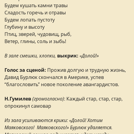
Будем кушать камни травы
Сладость горечь и отравы
Будем лопать пустоту
Глубину и высоту
Птиц, зверей, чудовищ, рыб,
Ветер, глины, соль и зыбь!
В зале смешки, хлопки,
выкрик:
«Долой!»
Голос за сценой:
Прожив долгую и трудную жизнь,
Давид Бурлюк скончался в Америке, успев
“благословить” новое поколение авангардистов.
Н.Гумилев
(громогласно)
: Каждый стар, стар, стар,
опрокинул самовар
Из зала усиливаются крики: «Долой! Хотим
Маяковского! Маяковского!» Бурлюк удаляется.