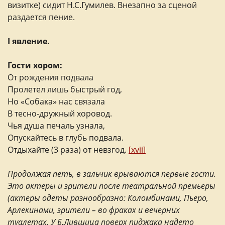
визитке) сидит Н.С.Гумилев. Внезапно за сценой
раздается пение.
I
явление
.
Гости хором:
От рождения подвала
Пролетел лишь быстрый год,
Но «Собака» нас связала
В тесно-дружный хоровод.
Чья душа печаль узнала,
Опускайтесь в глубь подвала.
Отдыхайте (3 раза) от невзгод.
[xvii]
Продолжая петь, в зальчик врываются первые гости.
Это актеры и зрители после театральной премьеры
(актеры одеты разнообразно: Коломбинами, Пьеро,
Арлекинами, зрители – во фраках и вечерних
туалетах. У Б.Лившица поверх пиджака надето