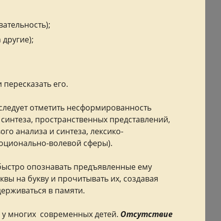
вательность);
 другие);
 пересказать его.
следует отметить несформированность
 синтеза, пространственных представлений,
го анализа и синтеза, лексико-
моционально-волевой сферы).
 быстро опознавать предъявленные ему
квы на букву и прочитывать их, создавая
держиваться в памяти.
 у многих современных детей.
Отсутствие