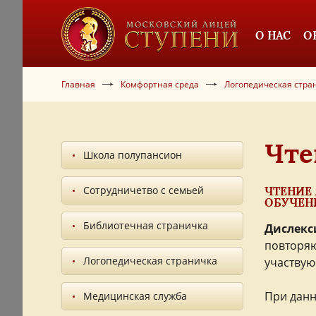
О НАС
О
Главная
Комфортная среда
Логопедическая стра
Чте
Школа полупансион
Сотрудничетво с семьей
ЧТЕНИЕ
ОБУЧЕН
Библиотечная страничка
Дислекс
повторяю
Логопедическая страничка
участвую
При данн
Медицинская служба