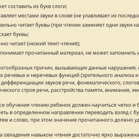
ет составить из букв слоги;
авляет местами звуки в слове (не улавливает их последо
ильно читает буквы (при чтении заменяет одни звуки на
кает буквы;
но читает (низкий темп чтения);
 понимает прочитанный материал, не может запомнить и
огообразных причин, вызывающих данные нарушения, 
х речевых и неречевых функций (зрительного анализа и
 дифференциации звуков речи, фонематического, слогово
ческого строя речи, расстройства памяти, внимания, э
се обучения чтению ребенок должен научиться четко и
меть в определенном направлении переводить взляд с бу
затем и слово, при этом значение прочитанного должно у
 овладения навыком чтения достаточно ярко выражена