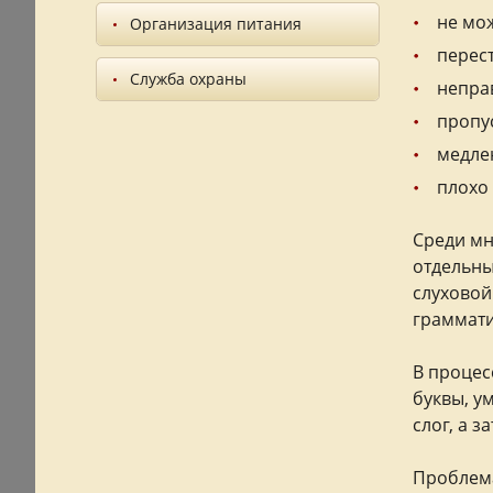
не мож
Организация питания
перест
Служба охраны
неправ
пропус
медлен
плохо
Среди мн
отдельны
слуховой
граммати
В процес
буквы, у
слог, а 
Проблема