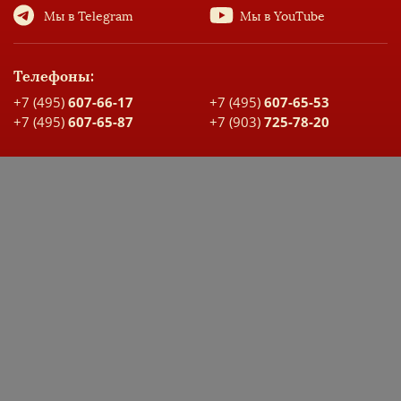
Мы в Telegram
Мы в YouTube
Телефоны:
+7 (495)
607-66-17
+7 (495)
607-65-53
+7 (495)
607-65-87
+7 (903)
725-78-20
Адрес:
Москва, ул. Большая Спасская, д. 17
Карта проезда
ДОКУМЕНТЫ ШКОЛЫ
ЭЛЕКТРОННЫЙ ДНЕВНИК