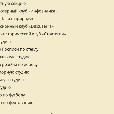
тную секцию
ютерный клуб «Инфознайка»
«Шаги в природу»
сионный клуб «DiscuTerra»
о-исторический клуб «Стратегия»
тудию
 Росписи по стеклу
вальную студию
ю резьбы по дереву
лорную студию
ьную студию
тудию
ю по футболу
ю по фехтованию