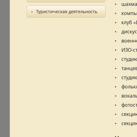
шахма
Туристическая деятельность
компь
клуб 
дискус
военн
ИЗО-с
студию
танце
студи
фольк
вокал
фотос
секци
секци