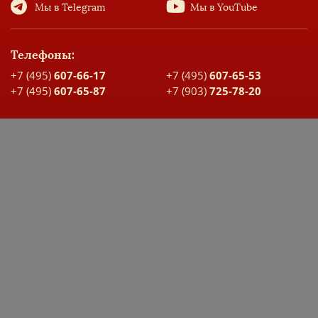
Мы в Telegram
Мы в YouTube
Телефоны:
+7 (495)
607-66-17
+7 (495)
607-65-53
+7 (495)
607-65-87
+7 (903)
725-78-20
Адрес:
Москва, ул. Большая Спасская, д. 17
Карта проезда
ДОКУМЕНТЫ ШКОЛЫ
ЭЛЕКТРОННЫЙ ДНЕВНИК
Заявка на