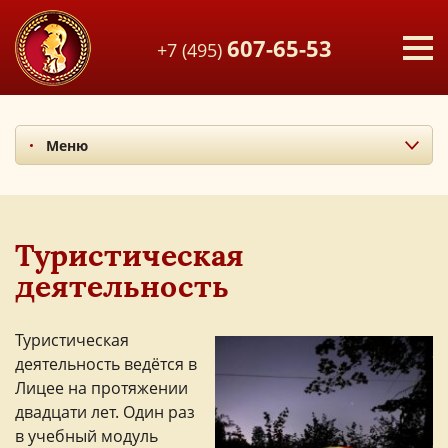
607-65-53
+7 (495)
Меню
Факультативы и дополнительные занятия
Художественная галерея
Наши поездки
Туристическая
Наши праздники
деятельность
Театр
Туристическая деятельность
Туристическая
деятельность ведётся в
Лицее на протяжении
двадцати лет. Один раз
в учебный модуль