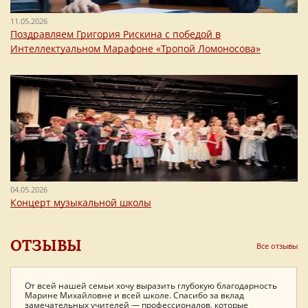
11.05.2026
Поздравляем Григория Рискина с победой в
Интеллектуальном Марафоне «Тропой Ломоносова»
04.05.2026
Концерт музыкальной школы
ОТЗЫВЫ
Все отзывы
От всей нашей семьи хочу выразить глубокую благодарность
Дорогая Марина Михайловна, примите ещё раз мои
Семья Коршуновых выражает Лицею огромную благодарность
Марине Михайловне и всей школе. Спасибо за вклад
поздравления по поводу невероятно прекрасного бала!
за увлекательные 11 лет, проведенные вместе.
замечательных учителей — профессионалов, которые
Восхищаюсь Вашими организационными талантами и