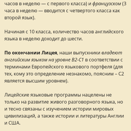
часов в неделю — с первого класса) и
французском
(3
деятельность
часа в неделю — вводится с четвертого класса как
Спорт
второй язык).
Начиная с 10 класса, количество часов английского
языка в неделю доходит до шести.
По окончании Лицея
, наши выпускники
владеют
английским языком на уровне B2-C1
в соответствии с
терминами Европейского языкового портфеля (для
тех, кому это определение незнакомо, поясним – С2
является высшим уровнем).
Лицейские языковые программы нацелены не
только на развитие живого разговорного языка, но
и тесно связаны с изучением истории мировых
цивилизаций, а также истории и литературы Англии
и США.